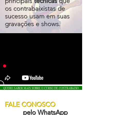
principais
técnicas
que
os contrabaixistas de
sucesso usam em suas
gravações e shows.
QUERO SABER MAIS SOBRE O CURSO DE CONTRABAIXO
FALE CONOSCO
pelo WhatsApp