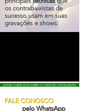
principais
técnicas
que
os contrabaixistas de
sucesso usam em suas
gravações e shows.
QUERO SABER MAIS SOBRE O CURSO DE CONTRABAIXO
FALE CONOSCO
pelo WhatsApp