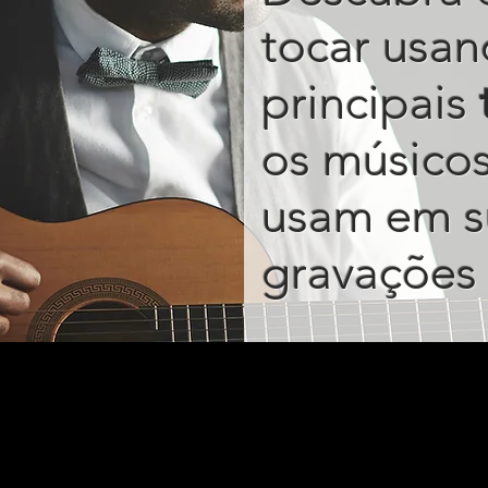
tocar usan
principais
os músico
usam em s
gravações 