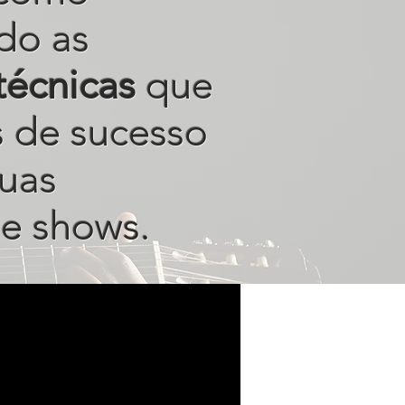
do as
técnicas
que
s de sucesso
uas
e shows.