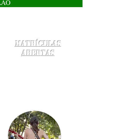
LÃO
Matrículas
Abertas