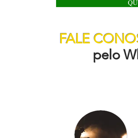
QU
FALE CON
pelo Wha