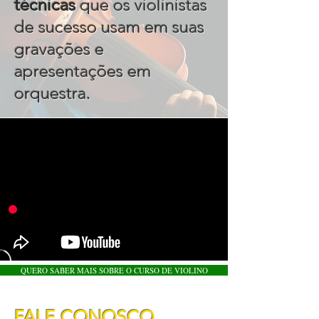
técnicas
que os violinistas
de sucesso usam em suas
gravações e
apresentações em
.
orquestra
QUERO SABER MAIS SOBRE O CURSO DE VIOLINO
FALE CONOSCO