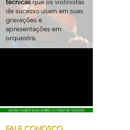
técnicas
que os violinistas
de sucesso usam em suas
gravações e
apresentações em
.
orquestra
QUERO SABER MAIS SOBRE O CURSO DE VIOLINO
FALE CONOSCO