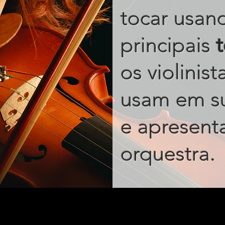
tocar usan
principais
os violinis
usam em s
e apresent
.
orquestra