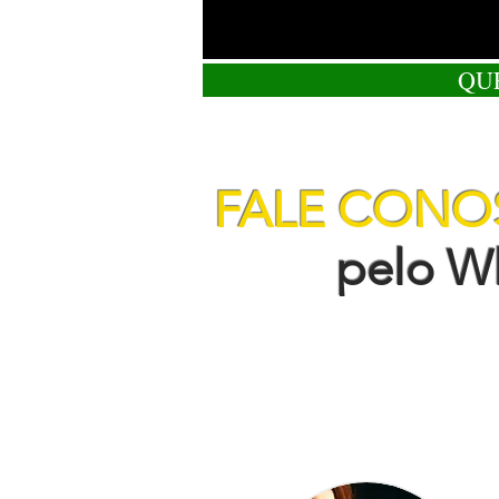
QU
FALE CON
pelo Wha