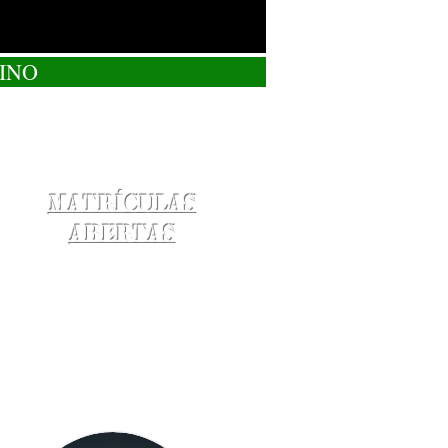
INO
Matrículas
Abertas