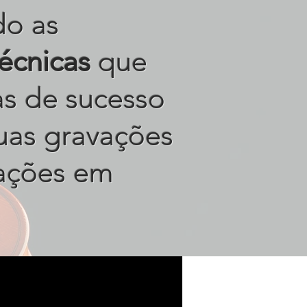
do as
técnicas
que
tas de sucesso
uas gravações
ações em