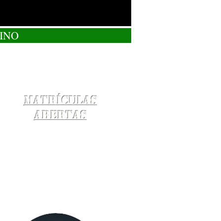
INO
Matrículas
Abertas