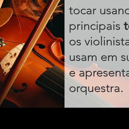
tocar usan
principais
os violinis
usam em s
e apresent
.
orquestra