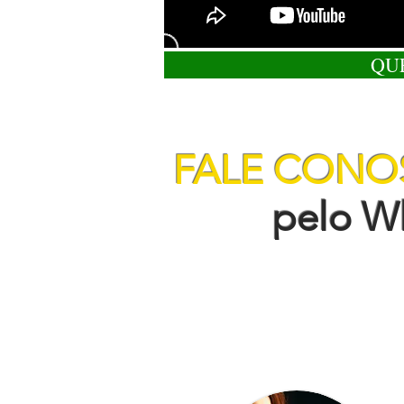
QU
FALE CON
pelo Wha