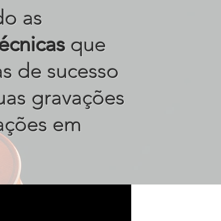
do as
técnicas
que
tas de sucesso
uas gravações
ações em