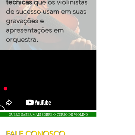
técnicas
que os violinistas
de sucesso usam em suas
gravações e
apresentações em
.
orquestra
QUERO SABER MAIS SOBRE O CURSO DE VIOLINO
FALE CONOSCO