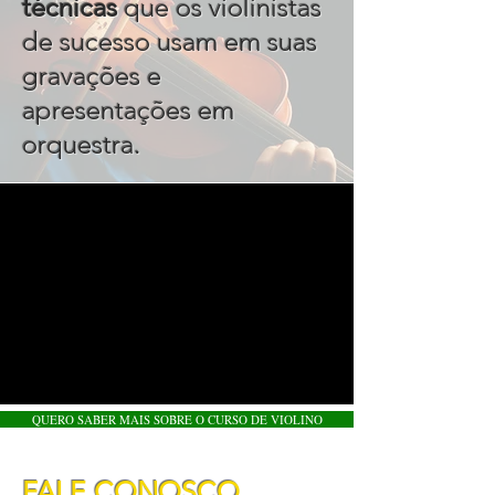
técnicas
que os violinistas
de sucesso usam em suas
gravações e
apresentações em
.
orquestra
QUERO SABER MAIS SOBRE O CURSO DE VIOLINO
FALE CONOSCO