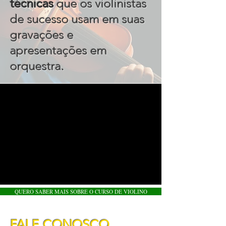
técnicas
que os violinistas
de sucesso usam em suas
gravações e
apresentações em
.
orquestra
QUERO SABER MAIS SOBRE O CURSO DE VIOLINO
FALE CONOSCO