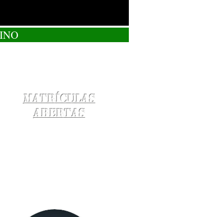
INO
Matrículas
Abertas