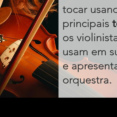
tocar usan
principais
os violinis
usam em s
e apresent
.
orquestra