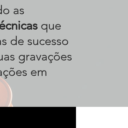
do as
técnicas
que
tas de sucesso
uas gravações
ações em