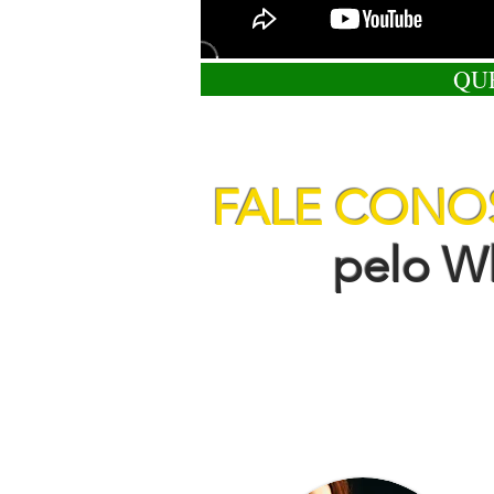
QU
FALE CON
pelo Wha