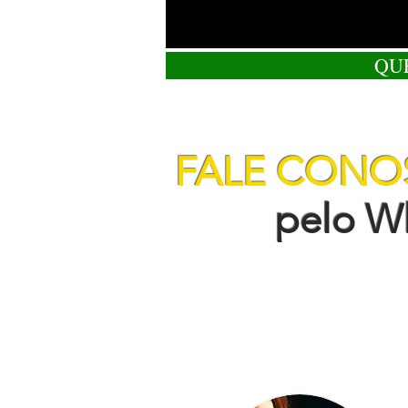
QU
FALE CON
pelo Wha