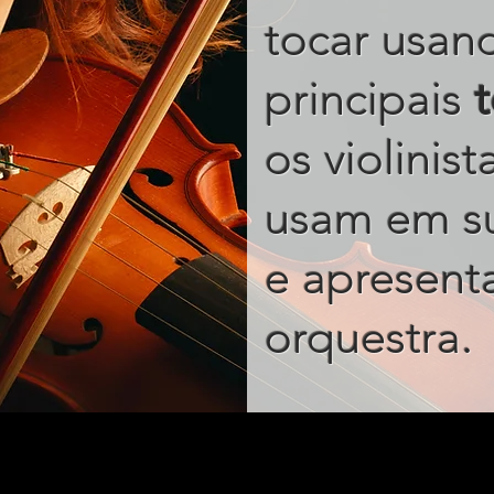
tocar usan
principais
os violinis
usam em s
e apresent
.
orquestra