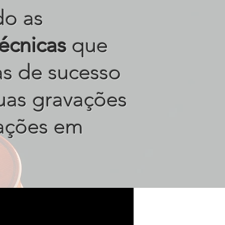
do as
técnicas
que
tas de sucesso
uas gravações
ações em