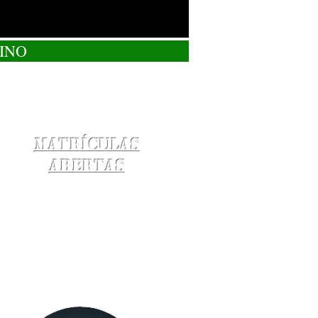
INO
Matrículas
Abertas