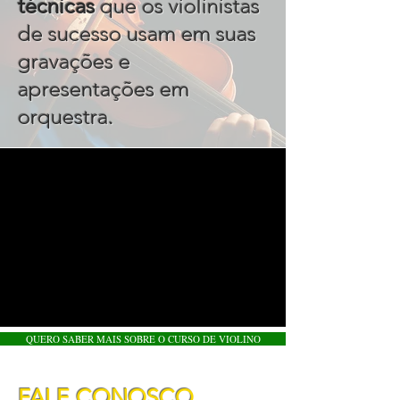
técnicas
que os violinistas
de sucesso usam em suas
gravações e
apresentações em
.
orquestra
QUERO SABER MAIS SOBRE O CURSO DE VIOLINO
FALE CONOSCO