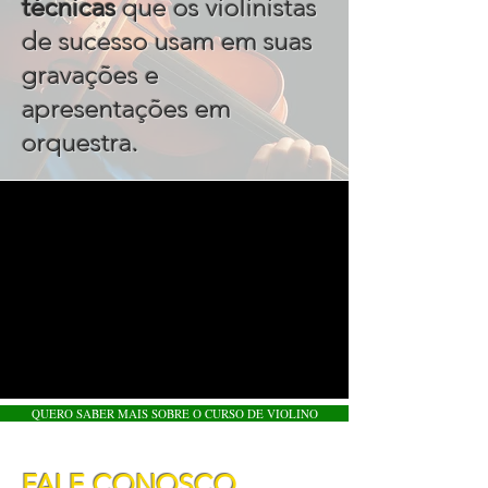
técnicas
que os violinistas
de sucesso usam em suas
gravações e
apresentações em
.
orquestra
QUERO SABER MAIS SOBRE O CURSO DE VIOLINO
FALE CONOSCO