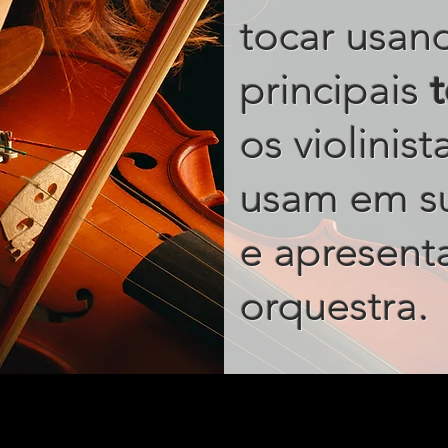
tocar usan
principais
os violinis
usam em s
e apresent
.
orquestra