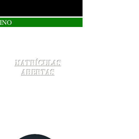
INO
Matrículas
Abertas