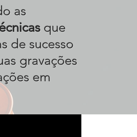
do as
técnicas
que
tas de sucesso
uas gravações
ações em