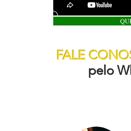
QU
FALE CON
pelo Wha