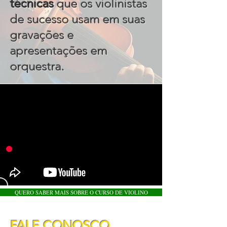
técnicas
que os violinistas
de sucesso usam em suas
gravações e
apresentações em
.
orquestra
QUERO SABER MAIS SOBRE O CURSO DE VIOLINO
FALE CONOSCO