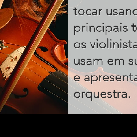
tocar usan
principais
os violinis
usam em s
e apresent
.
orquestra