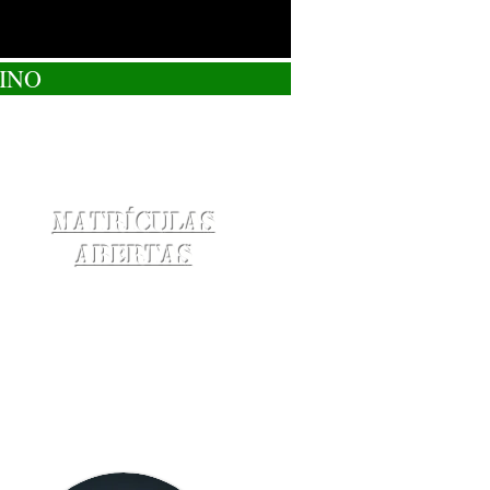
INO
Matrículas
Abertas