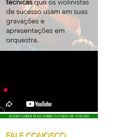
técnicas
que os violinistas
de sucesso usam em suas
gravações e
apresentações em
.
orquestra
QUERO SABER MAIS SOBRE O CURSO DE VIOLINO
FALE CONOSCO