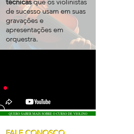
técnicas
que os violinistas
de sucesso usam em suas
gravações e
apresentações em
.
orquestra
QUERO SABER MAIS SOBRE O CURSO DE VIOLINO
FALE CONOSCO