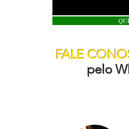
QU
FALE CON
pelo Wha