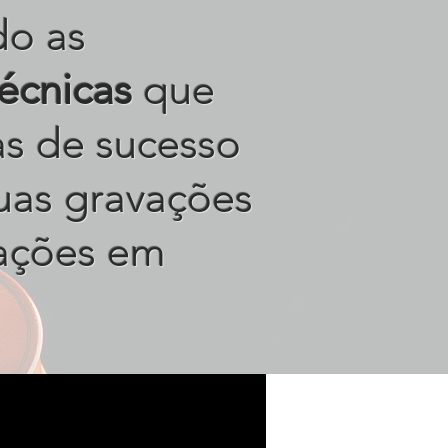
do as
técnicas
que
tas de sucesso
uas gravações
ações em