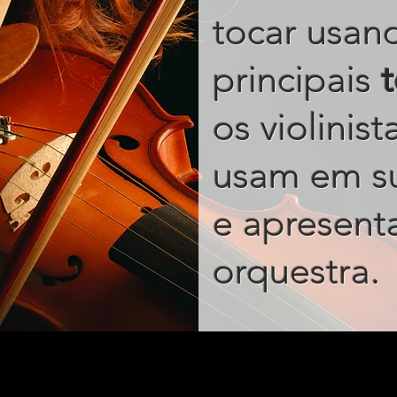
tocar usan
principais
os violinis
usam em s
e apresent
.
orquestra