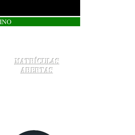
INO
Matrículas
Abertas