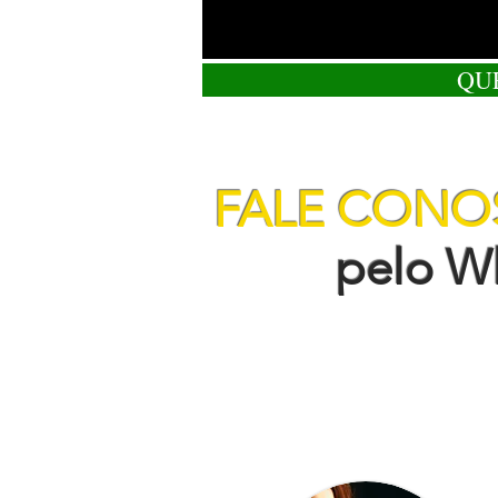
QU
FALE CON
pelo Wha