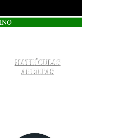
INO
Matrículas
Abertas