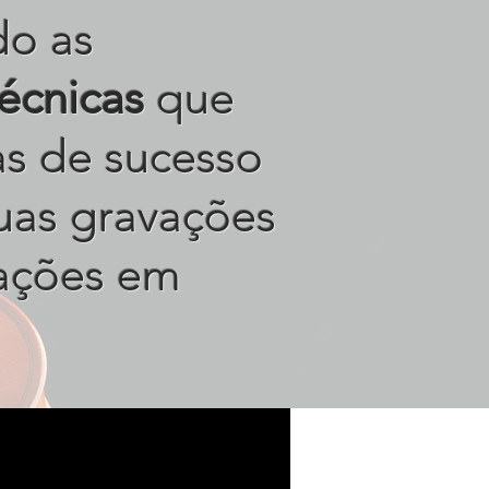
do as
técnicas
que
tas de sucesso
uas gravações
ações em