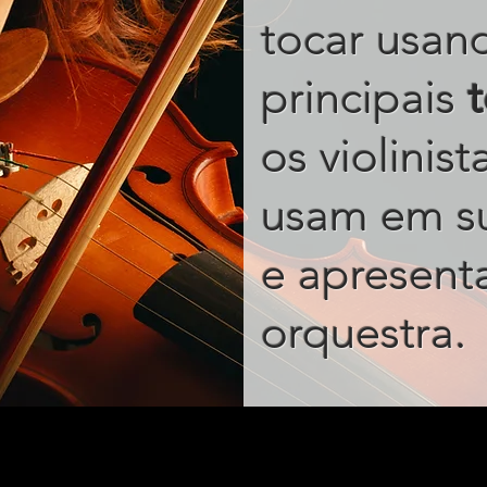
tocar usan
principais
os violinis
usam em s
e apresent
.
orquestra