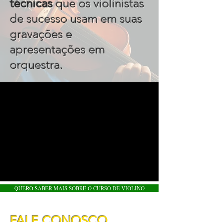
técnicas
que os violinistas
de sucesso usam em suas
gravações e
apresentações em
.
orquestra
QUERO SABER MAIS SOBRE O CURSO DE VIOLINO
FALE CONOSCO