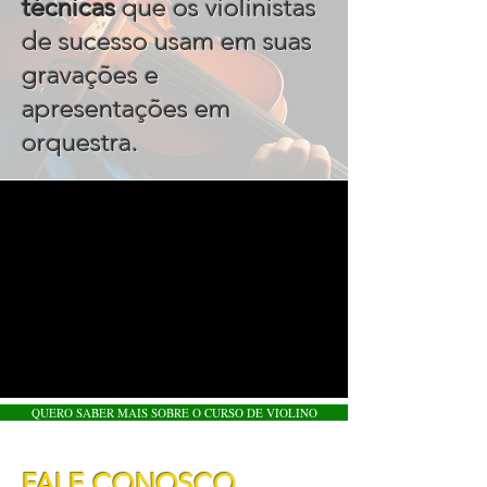
técnicas
que os violinistas
de sucesso usam em suas
gravações e
apresentações em
.
orquestra
QUERO SABER MAIS SOBRE O CURSO DE VIOLINO
FALE CONOSCO