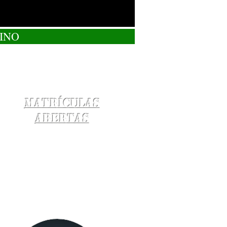
INO
Matrículas
Abertas