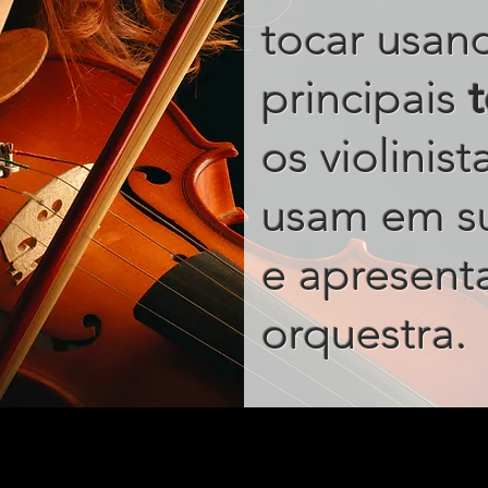
tocar usan
principais
os violinis
usam em s
e apresent
.
orquestra