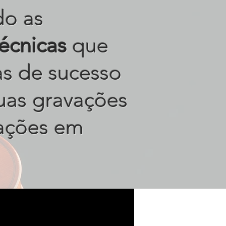
do as
técnicas
que
tas de sucesso
uas gravações
ações em