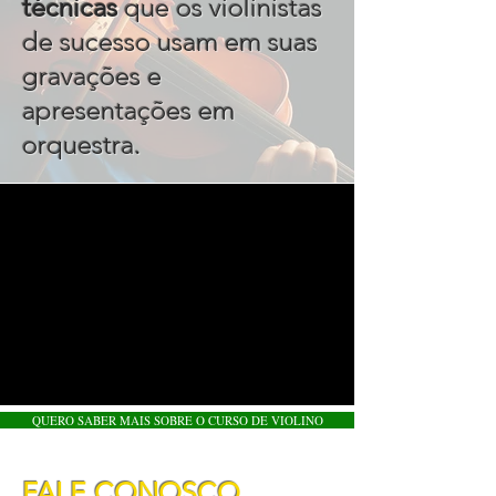
técnicas
que os violinistas
de sucesso usam em suas
gravações e
apresentações em
.
orquestra
QUERO SABER MAIS SOBRE O CURSO DE VIOLINO
FALE CONOSCO