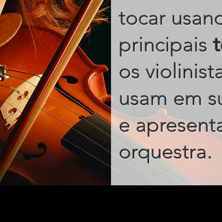
tocar usan
principais
os violinis
usam em s
e apresent
.
orquestra