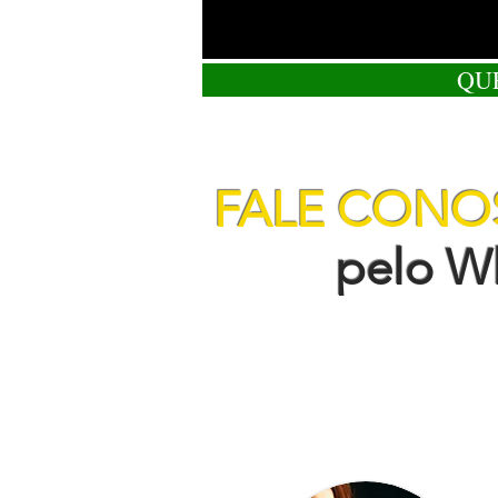
QU
FALE CON
pelo Wha