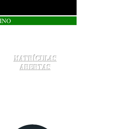
INO
Matrículas
Abertas