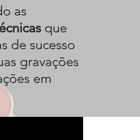
do as
técnicas
que
tas de sucesso
uas gravações
ações em