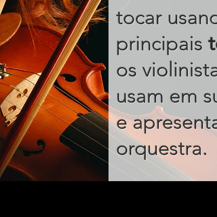
tocar usan
principais
os violinis
usam em s
e apresent
.
orquestra