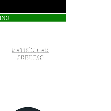
INO
Matrículas
Abertas