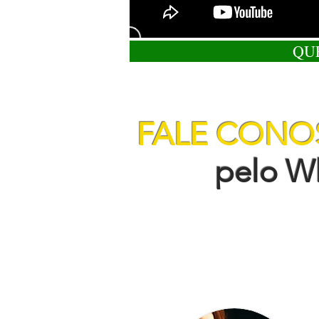
QU
FALE CON
pelo Wha