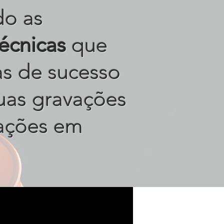
do as
técnicas
que
tas de sucesso
uas gravações
ações em