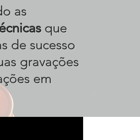
do as
técnicas
que
tas de sucesso
uas gravações
ações em