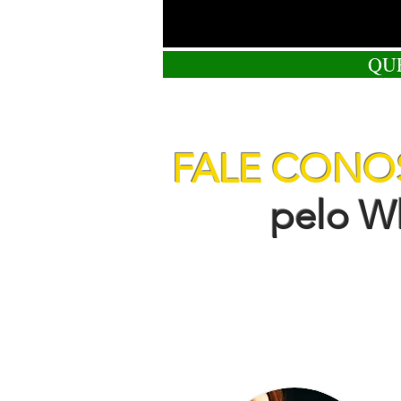
QU
FALE CON
pelo Wha