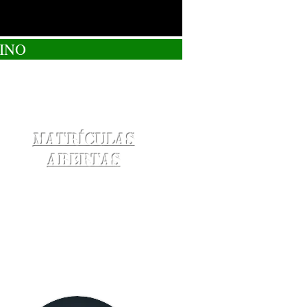
INO
Matrículas
Abertas