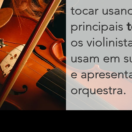
tocar usan
principais
os violinis
usam em s
e apresent
.
orquestra