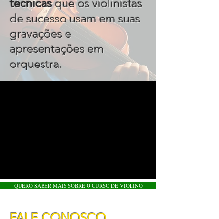
técnicas
que os violinistas
de sucesso usam em suas
gravações e
apresentações em
.
orquestra
QUERO SABER MAIS SOBRE O CURSO DE VIOLINO
FALE CONOSCO