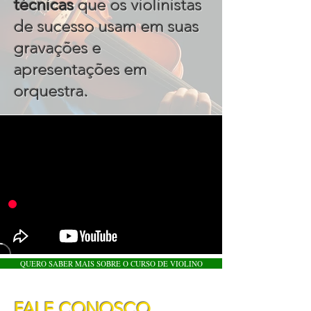
técnicas
que os violinistas
de sucesso usam em suas
gravações e
apresentações em
.
orquestra
QUERO SABER MAIS SOBRE O CURSO DE VIOLINO
FALE CONOSCO