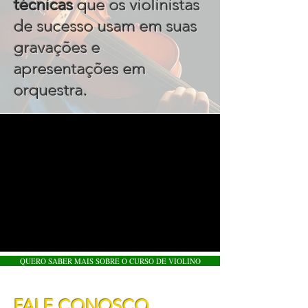
técnicas
que os violinistas
de sucesso usam em suas
gravações e
apresentações em
.
orquestra
QUERO SABER MAIS SOBRE O CURSO DE VIOLINO
FALE CONOSCO