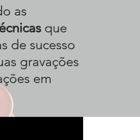
do as
técnicas
que
tas de sucesso
uas gravações
ações em