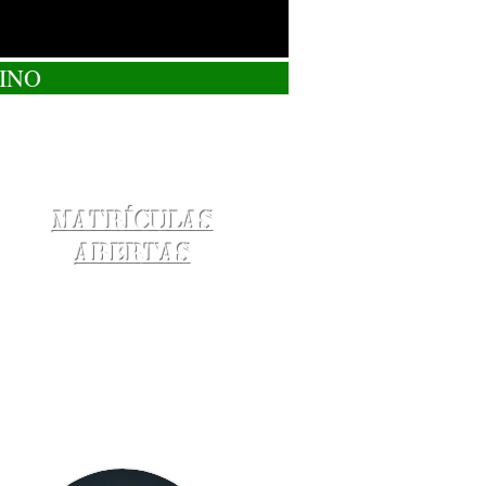
INO
Matrículas
Abertas