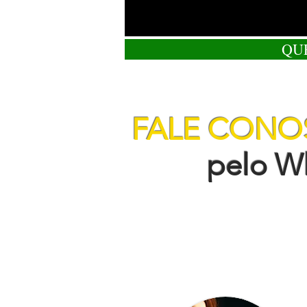
QU
FALE CON
pelo Wha