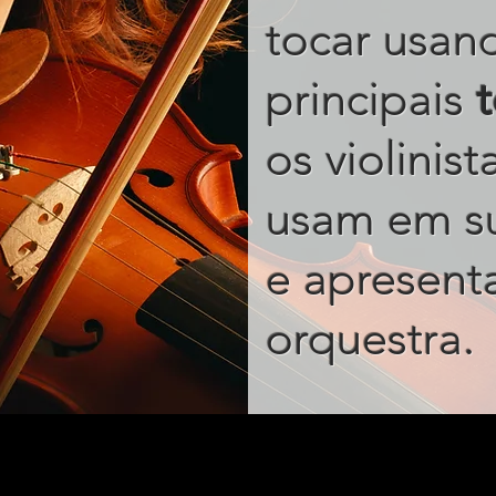
tocar usan
principais
os violinis
usam em s
e apresent
.
orquestra