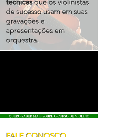
técnicas
que os violinistas
de sucesso usam em suas
gravações e
apresentações em
.
orquestra
QUERO SABER MAIS SOBRE O CURSO DE VIOLINO
FALE CONOSCO