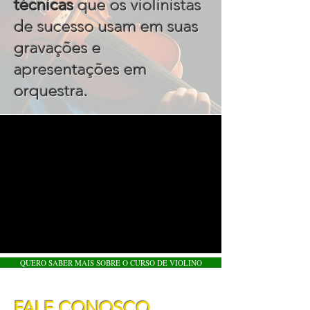
técnicas
que os violinistas
de sucesso usam em suas
gravações e
apresentações em
.
orquestra
QUERO SABER MAIS SOBRE O CURSO DE VIOLINO
FALE CONOSCO