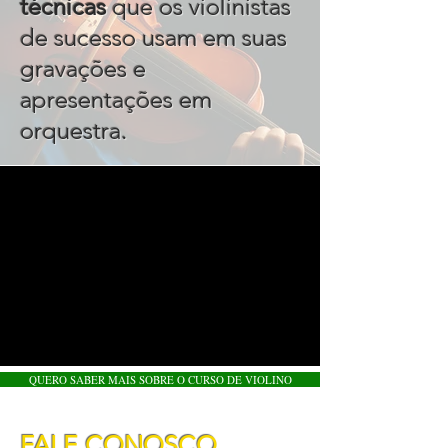
técnicas
que os violinistas
de sucesso usam em suas
gravações e
apresentações em
.
orquestra
QUERO SABER MAIS SOBRE O CURSO DE VIOLINO
FALE CONOSCO