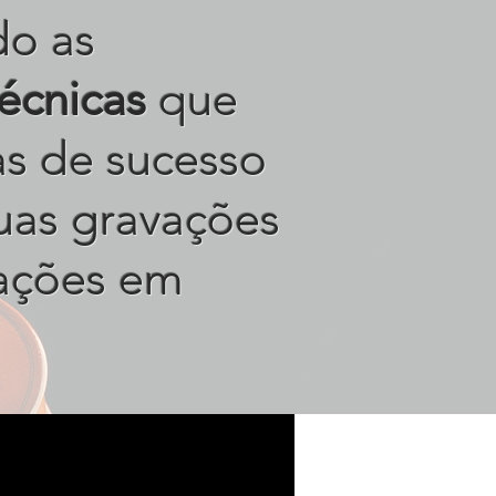
do as
técnicas
que
tas de sucesso
uas gravações
ações em