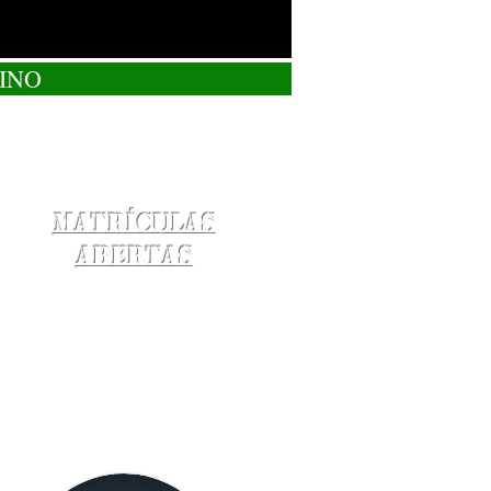
INO
Matrículas
Abertas