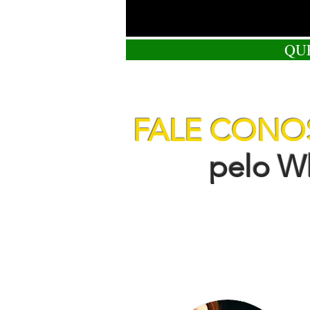
QU
FALE CON
pelo Wha