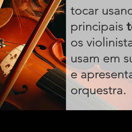
tocar usan
principais
os violinis
usam em s
e apresent
.
orquestra