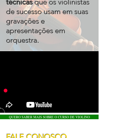
técnicas
que os violinistas
de sucesso usam em suas
gravações e
apresentações em
.
orquestra
QUERO SABER MAIS SOBRE O CURSO DE VIOLINO
FALE CONOSCO