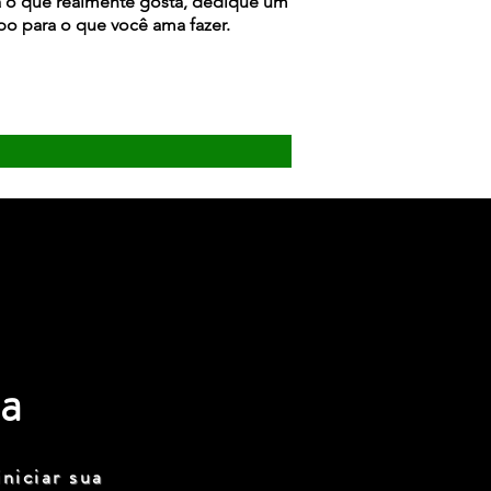
 o que realmente gosta, dedique um
o para o que você ama fazer.
a
niciar sua