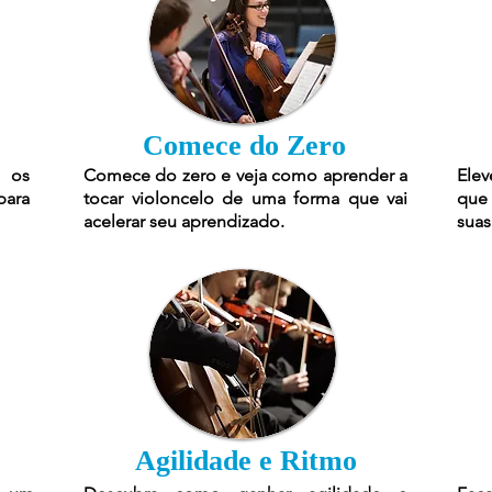
Comece do Zero
 os
Comece do zero e veja como aprender a
Elev
para
tocar violoncelo de uma forma que vai
que 
acelerar seu aprendizado.
suas
Agilidade e Ritmo