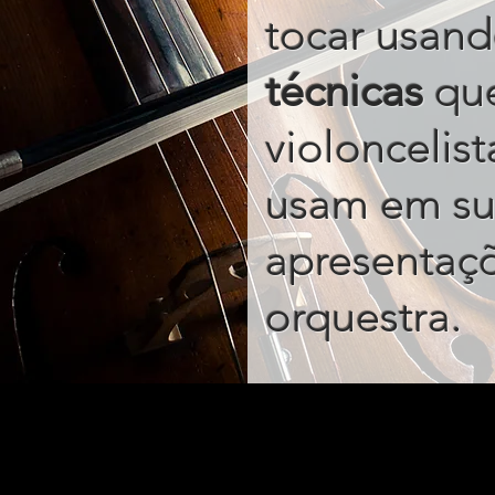
tocar usand
técnicas
qu
violoncelis
usam em su
apresentaç
orquestra
.