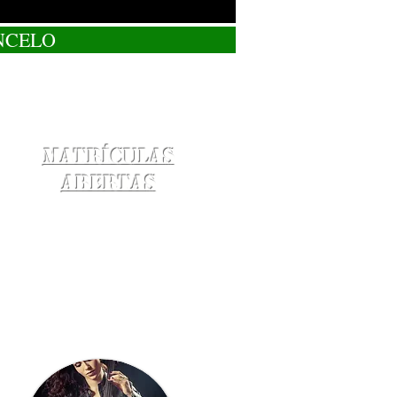
NCELO
Matrículas
Abertas
o