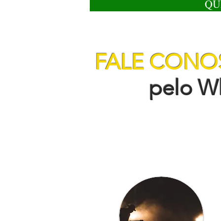
QU
FALE CON
pelo Wha