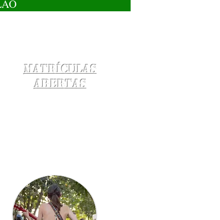
LÃO
Matrículas
Abertas