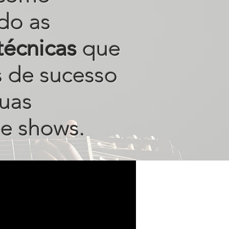
do as
técnicas
que
s de sucesso
uas
e shows.