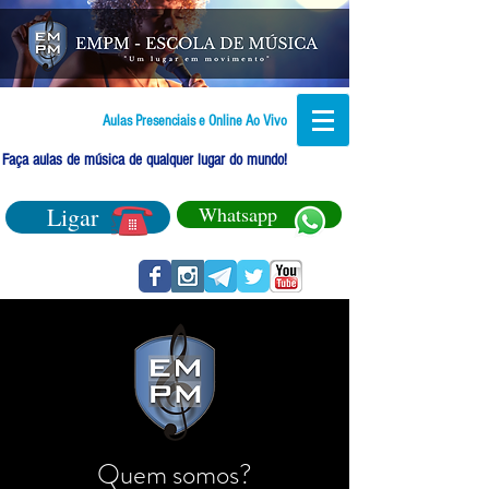
Aulas Presenciais e Online Ao Vivo
Faça aulas de música de qualquer lugar do mundo!
Ligar
Whatsapp
Quem somos?