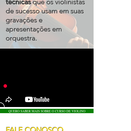
técnicas
que os violinistas
de sucesso usam em suas
gravações e
apresentações em
.
orquestra
QUERO SABER MAIS SOBRE O CURSO DE VIOLINO
FALE CONOSCO