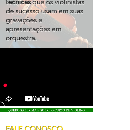
técnicas
que os violinistas
de sucesso usam em suas
gravações e
apresentações em
.
orquestra
QUERO SABER MAIS SOBRE O CURSO DE VIOLINO
FALE CONOSCO