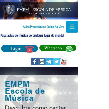
Aulas Presenciais e Online Ao Vivo
Faça aulas de música de qualquer lugar do mundo!
Ligar
Whatsapp
EMPM
Escola de
Música
Descubra como cantar